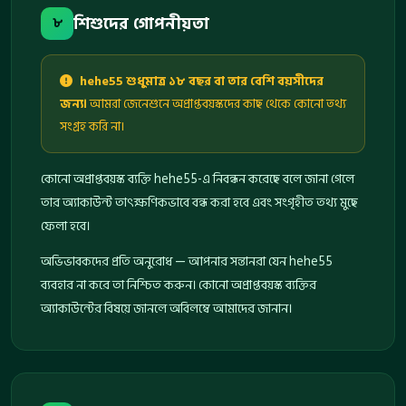
শিশুদের গোপনীয়তা
৮
hehe55 শুধুমাত্র ১৮ বছর বা তার বেশি বয়সীদের
জন্য।
আমরা জেনেশুনে অপ্রাপ্তবয়স্কদের কাছ থেকে কোনো তথ্য
সংগ্রহ করি না।
কোনো অপ্রাপ্তবয়স্ক ব্যক্তি hehe55-এ নিবন্ধন করেছে বলে জানা গেলে
তার অ্যাকাউন্ট তাৎক্ষণিকভাবে বন্ধ করা হবে এবং সংগৃহীত তথ্য মুছে
ফেলা হবে।
অভিভাবকদের প্রতি অনুরোধ — আপনার সন্তানরা যেন hehe55
ব্যবহার না করে তা নিশ্চিত করুন। কোনো অপ্রাপ্তবয়স্ক ব্যক্তির
অ্যাকাউন্টের বিষয়ে জানলে অবিলম্বে আমাদের জানান।