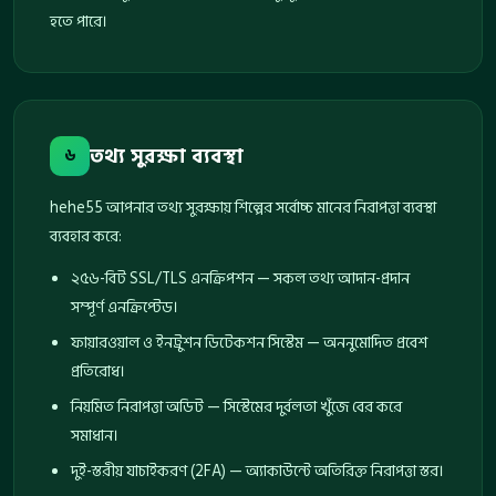
হতে পারে।
তথ্য সুরক্ষা ব্যবস্থা
৬
hehe55 আপনার তথ্য সুরক্ষায় শিল্পের সর্বোচ্চ মানের নিরাপত্তা ব্যবস্থা
ব্যবহার করে:
২৫৬-বিট SSL/TLS এনক্রিপশন — সকল তথ্য আদান-প্রদান
সম্পূর্ণ এনক্রিপ্টেড।
ফায়ারওয়াল ও ইনট্রুশন ডিটেকশন সিস্টেম — অননুমোদিত প্রবেশ
প্রতিরোধ।
নিয়মিত নিরাপত্তা অডিট — সিস্টেমের দুর্বলতা খুঁজে বের করে
সমাধান।
দুই-স্তরীয় যাচাইকরণ (2FA) — অ্যাকাউন্টে অতিরিক্ত নিরাপত্তা স্তর।