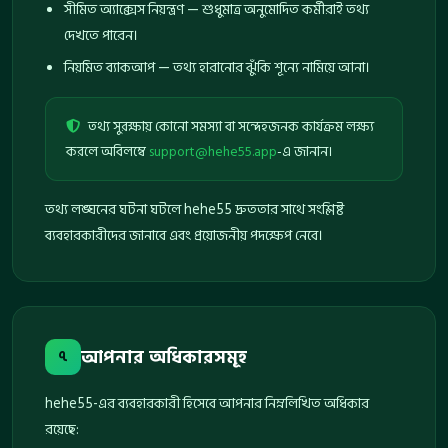
সীমিত অ্যাক্সেস নিয়ন্ত্রণ — শুধুমাত্র অনুমোদিত কর্মীরাই তথ্য
দেখতে পারেন।
নিয়মিত ব্যাকআপ — তথ্য হারানোর ঝুঁকি শূন্যে নামিয়ে আনা।
তথ্য সুরক্ষায় কোনো সমস্যা বা সন্দেহজনক কার্যক্রম লক্ষ্য
করলে অবিলম্বে
support@hehe55.app
-এ জানান।
তথ্য লঙ্ঘনের ঘটনা ঘটলে hehe55 দ্রুততার সাথে সংশ্লিষ্ট
ব্যবহারকারীদের জানাবে এবং প্রয়োজনীয় পদক্ষেপ নেবে।
আপনার অধিকারসমূহ
৭
hehe55-এর ব্যবহারকারী হিসেবে আপনার নিম্নলিখিত অধিকার
রয়েছে: