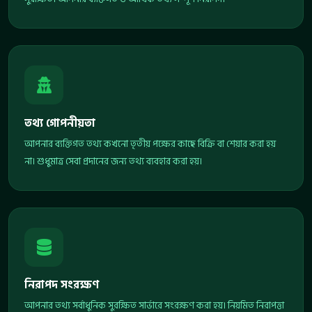
তথ্য গোপনীয়তা
আপনার ব্যক্তিগত তথ্য কখনো তৃতীয় পক্ষের কাছে বিক্রি বা শেয়ার করা হয়
না। শুধুমাত্র সেবা প্রদানের জন্য তথ্য ব্যবহার করা হয়।
নিরাপদ সংরক্ষণ
আপনার তথ্য সর্বাধুনিক সুরক্ষিত সার্ভারে সংরক্ষণ করা হয়। নিয়মিত নিরাপত্তা