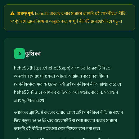
গুরুত্বপূর্ণ:
hehe55 ব্যবহার করার মাধ্যমে আপনি এই গোপনীয়তা নীতি
সম্পূর্ণরূপে মেনে নিচ্ছেন। অনুগ্রহ করে সম্পূর্ণ নীতিটি মনোযোগ দিয়ে পড়ুন।
ভূমিকা
১
hehe55 (https://hehe55.app) বাংলাদেশের একটি বিশ্বস্ত
অনলাইন গেমিং প্ল্যাটফর্ম। আমরা আমাদের ব্যবহারকারীদের
গোপনীয়তাকে সর্বোচ্চ গুরুত্ব দিই। এই গোপনীয়তা নীতি ব্যাখ্যা করে যে
hehe55 কীভাবে আপনার ব্যক্তিগত তথ্য সংগ্রহ, ব্যবহার, সংরক্ষণ
এবং সুরক্ষিত রাখে।
আমাদের প্ল্যাটফর্ম ব্যবহার করার আগে এই গোপনীয়তা নীতি মনোযোগ
দিয়ে পড়ুন। hehe55-এর ওয়েবসাইট বা সেবা ব্যবহার করার মাধ্যমে
আপনি এই নীতির শর্তগুলো মেনে নিচ্ছেন বলে গণ্য হবে।