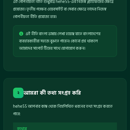
এই গোপনীয়তা নীতি শুধুমাত্র hehe55-এর নিজস্ব প্ল্যাটফর্মের ক্ষেত্রে
প্রযোজ্য। তৃতীয় পক্ষের ওয়েবসাইট বা সেবার ক্ষেত্রে তাদের নিজস্ব
গোপনীয়তা নীতি প্রযোজ্য হবে।
এই নীতি বাংলা ভাষায় লেখা হয়েছে যাতে বাংলাদেশের
ব্যবহারকারীরা সহজে বুঝতে পারেন। কোনো প্রশ্ন থাকলে
আমাদের সাপোর্ট টিমের সাথে যোগাযোগ করুন।
আমরা কী তথ্য সংগ্রহ করি
২
hehe55 আপনার কাছ থেকে নিম্নলিখিত ধরনের তথ্য সংগ্রহ করতে
পারে:
তথ্যের