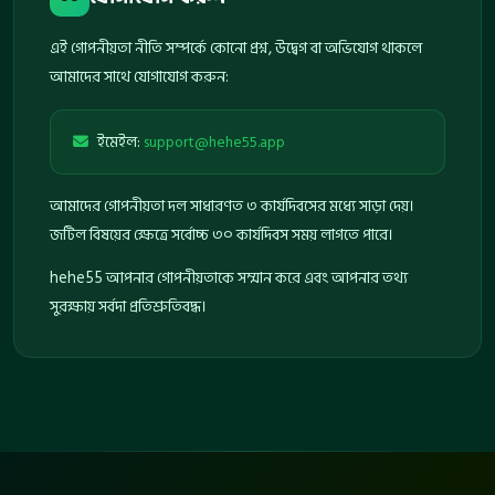
এই গোপনীয়তা নীতি সম্পর্কে কোনো প্রশ্ন, উদ্বেগ বা অভিযোগ থাকলে
আমাদের সাথে যোগাযোগ করুন:
ইমেইল:
support@hehe55.app
আমাদের গোপনীয়তা দল সাধারণত ৩ কার্যদিবসের মধ্যে সাড়া দেয়।
জটিল বিষয়ের ক্ষেত্রে সর্বোচ্চ ৩০ কার্যদিবস সময় লাগতে পারে।
hehe55 আপনার গোপনীয়তাকে সম্মান করে এবং আপনার তথ্য
সুরক্ষায় সর্বদা প্রতিশ্রুতিবদ্ধ।