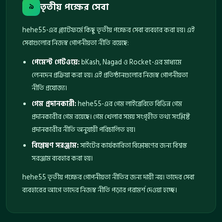
তৃতীয় পক্ষের সেবা
৯
hehe55-এর প্ল্যাটফর্মে কিছু তৃতীয় পক্ষের সেবা ব্যবহার করা হয়। এই
সেবাগুলোর নিজস্ব গোপনীয়তা নীতি রয়েছে:
পেমেন্ট গেটওয়ে:
bKash, Nagad ও Rocket-এর মাধ্যমে
লেনদেন প্রক্রিয়া করা হয়। এই প্রতিষ্ঠানগুলোর নিজস্ব গোপনীয়তা
নীতি প্রযোজ্য।
গেম প্রদানকারী:
hehe55-এর গেম লাইব্রেরিতে বিভিন্ন গেম
প্রদানকারীর গেম রয়েছে। গেম খেলার সময় সংগৃহীত তথ্য সংশ্লিষ্ট
প্রদানকারীর নীতি অনুযায়ী পরিচালিত হয়।
বিশ্লেষণ সরঞ্জাম:
সাইটের কার্যকারিতা বিশ্লেষণের জন্য বিশ্বস্ত
সরঞ্জাম ব্যবহার করা হয়।
hehe55 তৃতীয় পক্ষের গোপনীয়তা নীতির জন্য দায়ী নয়। তাদের সেবা
ব্যবহারের আগে তাদের নিজস্ব নীতি পড়ার পরামর্শ দেওয়া হচ্ছে।