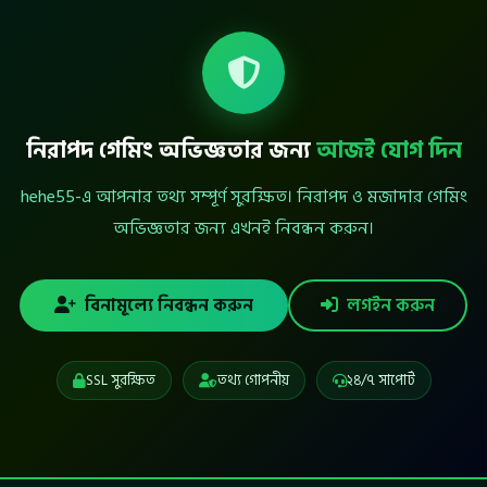
নিরাপদ গেমিং অভিজ্ঞতার জন্য
আজই যোগ দিন
hehe55-এ আপনার তথ্য সম্পূর্ণ সুরক্ষিত। নিরাপদ ও মজাদার গেমিং
অভিজ্ঞতার জন্য এখনই নিবন্ধন করুন।
বিনামূল্যে নিবন্ধন করুন
লগইন করুন
SSL সুরক্ষিত
তথ্য গোপনীয়
২৪/৭ সাপোর্ট