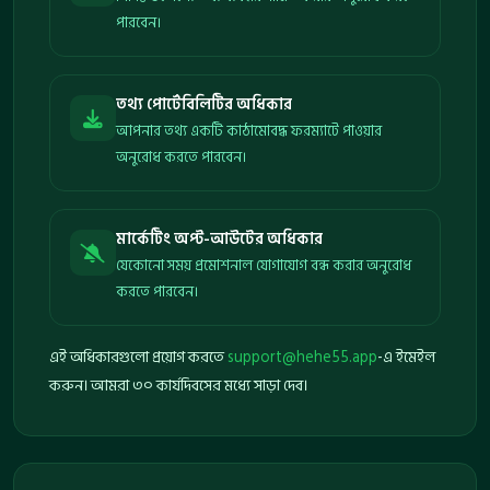
পারবেন।
তথ্য পোর্টেবিলিটির অধিকার
আপনার তথ্য একটি কাঠামোবদ্ধ ফরম্যাটে পাওয়ার
অনুরোধ করতে পারবেন।
মার্কেটিং অপ্ট-আউটের অধিকার
যেকোনো সময় প্রমোশনাল যোগাযোগ বন্ধ করার অনুরোধ
করতে পারবেন।
এই অধিকারগুলো প্রয়োগ করতে
support@hehe55.app
-এ ইমেইল
করুন। আমরা ৩০ কার্যদিবসের মধ্যে সাড়া দেব।