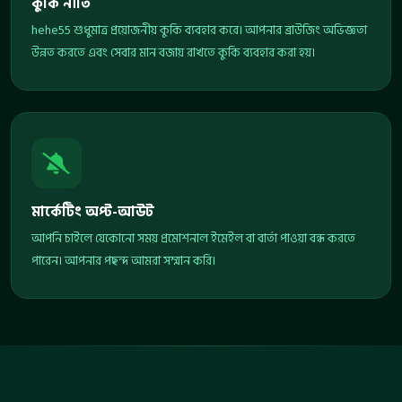
কুকি নীতি
hehe55 শুধুমাত্র প্রয়োজনীয় কুকি ব্যবহার করে। আপনার ব্রাউজিং অভিজ্ঞতা
উন্নত করতে এবং সেবার মান বজায় রাখতে কুকি ব্যবহার করা হয়।
মার্কেটিং অপ্ট-আউট
আপনি চাইলে যেকোনো সময় প্রমোশনাল ইমেইল বা বার্তা পাওয়া বন্ধ করতে
পারেন। আপনার পছন্দ আমরা সম্মান করি।